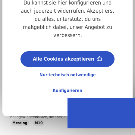
Du kannst sie hier konfigurieren und
Filter
auch jederzeit widerrufen. Akzeptierst
du alles, unterstützt du uns
maßgeblich dabei, unser Angebot zu
verbessern.
Alle Cookies akzeptieren
Nur technisch notwendige
Konfigurieren
Rampamuffen Messing M10
Rampa Muffen – Messing | Innengewindeeinsätze für Holz und
Kunststoff Rampa Muffen aus Messing sind hochwertige
Innengewindeeinsätze, die speziell für die stabile, wieder lösbare
Verbindung von Metallgewinden in Werkstoffen wie Holz, Kunststoff
Messing
M10
oder MDF entwickelt wurden. Sie eignen sich ideal, um
Maschinengewinde in weiche Materialien einzubringen –