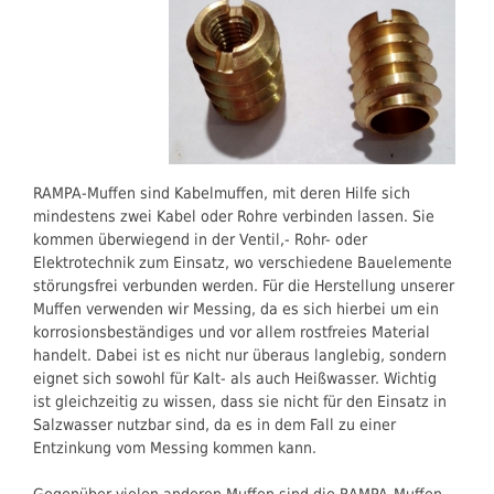
Einschrauben oder Einpressen je nach Typ Wiederverwendbare
Schraubverbindungen möglich Typische Anwendungsbereiche:
Möbel- und Ladenbau Innenausbau und Holzverbindungen Modellbau
und Prototyping Geräte- und Apparatebau Reparatur und
Nachrüstung Mit den Rampa Muffen aus Messing schaffen Sie
dauerhafte, belastbare Gewindeverbindungen in weichen
Werkstoffen – einfach montiert, vielfach verwendbar.
RAMPA-Muffen sind Kabelmuffen, mit deren Hilfe sich
mindestens zwei Kabel oder Rohre verbinden lassen. Sie
kommen überwiegend in der Ventil,- Rohr- oder
Elektrotechnik zum Einsatz, wo verschiedene Bauelemente
störungsfrei verbunden werden. Für die Herstellung unserer
Muffen verwenden wir Messing, da es sich hierbei um ein
korrosionsbeständiges und vor allem rostfreies Material
handelt. Dabei ist es nicht nur überaus langlebig, sondern
eignet sich sowohl für Kalt- als auch Heißwasser. Wichtig
ist gleichzeitig zu wissen, dass sie nicht für den Einsatz in
Salzwasser nutzbar sind, da es in dem Fall zu einer
Entzinkung vom Messing kommen kann.
Gegenüber vielen anderen Muffen sind die RAMPA-Muffen