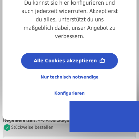
Du kannst sie hier konfigurieren und
auch jederzeit widerrufen. Akzeptierst
du alles, unterstützt du uns
maßgeblich dabei, unser Angebot zu
verbessern.
Art.-Nr.
02mt75040350095
Durchmesser:
Alle Cookies akzeptieren
3,5 mm
Länge:
9,5 mm
Nur technisch notwendige
Bezeichnung/Form:
M
Konfigurieren
Material:
A2 Edelstahl
Regellieferzeit:
4-6 Arbeitstage
Stückweise bestellen