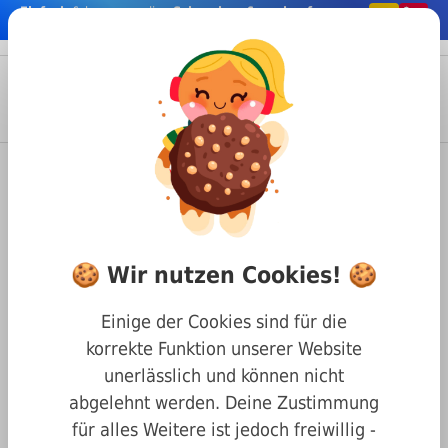
Einfach
& bequem online
Schrauben & co. kaufen
nhalt springen
Menü
Anmelden
Suche
Warenkorb
Befestigungstechnik
Schrauben
Bohrschrauben
DIN 7504 Bohrschrauben mit Innensechsrund
DIN 7504 Innensechsrund Form
🍪 Wir nutzen Cookies! 🍪
M A2 3,5 x 9,5
Einige der Cookies sind für die
korrekte Funktion unserer Website
unerlässlich und können nicht
abgelehnt werden. Deine Zustimmung
für alles Weitere ist jedoch freiwillig -