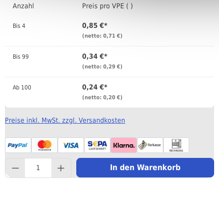
Anzahl
Preis pro VPE ( )
0,85 €*
Bis
4
(netto: 0,71 €)
0,34 €*
Bis
99
(netto: 0,29 €)
0,24 €*
Ab
100
(netto: 0,20 €)
Preise inkl. MwSt. zzgl. Versandkosten
component.product.quantityS
In den Warenkorb