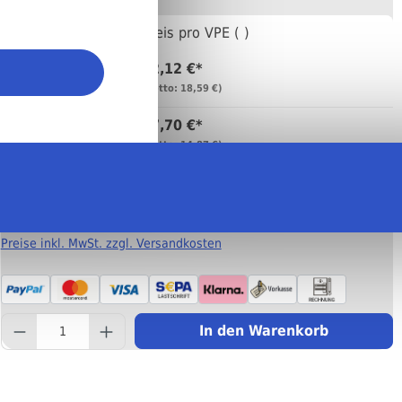
Anzahl
Preis pro VPE ( )
22,12 €*
Bis
99
(netto: 18,59 €)
17,70 €*
Bis
999
(netto: 14,87 €)
16,59 €*
Ab
1000
(netto: 13,94 €)
Preise inkl. MwSt. zzgl. Versandkosten
component.product.quantity
In den Warenkorb