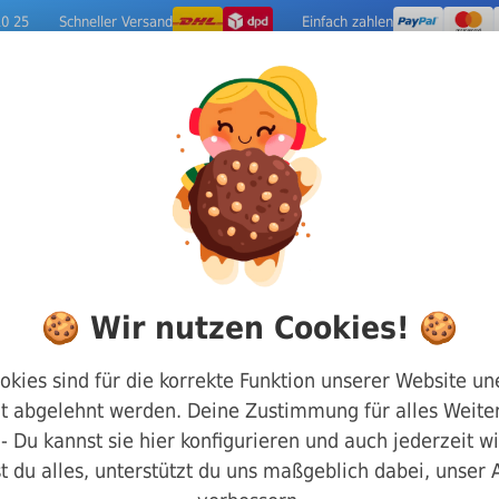
10 25
Schneller Versand
Einfach zahlen
ige Metalle
Werkzeuge
Camping-Out
stigungen
DIN 444 Augenschrauben
🍪 Wir nutzen Cookies! 🍪
Augenschrauben D
okies sind für die korrekte Funktion unserer Website un
t abgelehnt werden. Deine Zustimmung für alles Weiter
Rostfrei BM 20 x 
g - Du kannst sie hier konfigurieren und auch jederzeit w
t du alles, unterstützt du uns maßgeblich dabei, unser
Art.-Nr.
200444200100