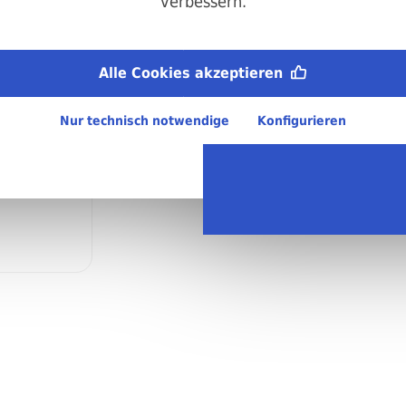
verbessern.
Metrisches ISO-Gewinde (M):
M20
Länge:
Alle Cookies akzeptieren
100 mm
Material:
Nur technisch notwendige
Konfigurieren
A2 Edelstahl
Regellieferzeit:
4-6 Arbeitstage