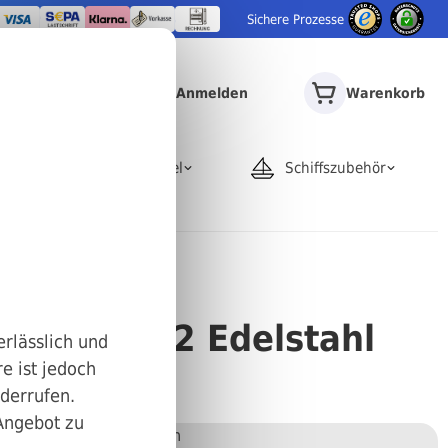
Sichere Prozesse
Anmelden
Warenkorb
door
Rohrartikel
Schiffszubehör
IN 444 A2 Edelstahl
erlässlich und
e ist jedoch
100
iderrufen.
 Angebot zu
Stückweise bestellen