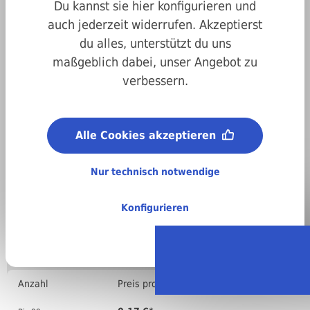
Du kannst sie hier konfigurieren und
auch jederzeit widerrufen. Akzeptierst
du alles, unterstützt du uns
maßgeblich dabei, unser Angebot zu
verbessern.
Art.-Nr.
207337032008
Abmessungen:
Alle Cookies akzeptieren
3,2 x 8 mm
Material (Dorn):
A2 Edelstahl
Nur technisch notwendige
Material (Stift):
A2 Edelstahl
Konfigurieren
Regellieferzeit:
4-6 Arbeitstage
Stückweise bestellen
Anzahl
Preis pro VPE ( )