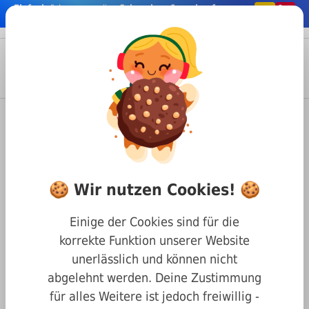
Einfach
& bequem online
Schrauben & co. kaufen
nhalt springen
Menü
Anmelden
Suche
Warenkorb
Befestigungstechnik
Nägel & Stifte
Nieten
DIN 7337 Blindnieten
Blindnieten DIN 7337 A2/A2
🍪 Wir nutzen Cookies! 🍪
(Dorn/Stift) 3,2 x 8
Einige der Cookies sind für die
korrekte Funktion unserer Website
unerlässlich und können nicht
abgelehnt werden. Deine Zustimmung
für alles Weitere ist jedoch freiwillig -