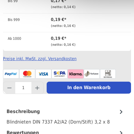
0,17 €*
Bis
99
(netto: 0,14 €)
0,19 €*
Bis
999
(netto: 0,16 €)
0,19 €*
Ab
1000
(netto: 0,16 €)
Preise inkl. MwSt. zzgl. Versandkosten
component.product.quantityS
In den Warenkorb
Beschreibung
Blindnieten DIN 7337 A2/A2 (Dorn/Stift) 3,2 x 8
Bewertungen