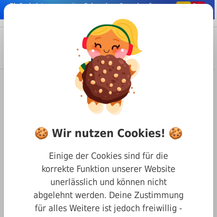
Einfach
& bequem online
Schrauben & co. kaufen
nhalt springen
Menü
Anmelden
Suche
Warenkorb
Befestigungstechnik
Schrauben
Diverse Befestigungen
ähnl. DIN 580 Ringschrauben mit UNC Gewinde (Stahl,
blank)
🍪 Wir nutzen Cookies! 🍪
ähnl. DIN 580 Ringschrauben
Einige der Cookies sind für die
mit UNC Gewinde (Stahl,
korrekte Funktion unserer Website
blank) günstig online kaufen
unerlässlich und können nicht
abgelehnt werden. Deine Zustimmung
Finden Sie online die
passenden ähnl. DIN 580
für alles Weitere ist jedoch freiwillig -
Ringschrauben mit UNC Gewinde (Stahl, blank)
bei Max