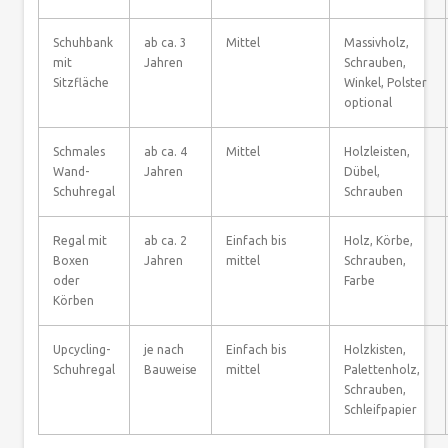
Schuhbank
ab ca. 3
Mittel
Massivholz,
mit
Jahren
Schrauben,
Sitzfläche
Winkel, Polster
optional
Schmales
ab ca. 4
Mittel
Holzleisten,
Wand-
Jahren
Dübel,
Schuhregal
Schrauben
Regal mit
ab ca. 2
Einfach bis
Holz, Körbe,
Boxen
Jahren
mittel
Schrauben,
oder
Farbe
Körben
Upcycling-
je nach
Einfach bis
Holzkisten,
Schuhregal
Bauweise
mittel
Palettenholz,
Schrauben,
Schleifpapier