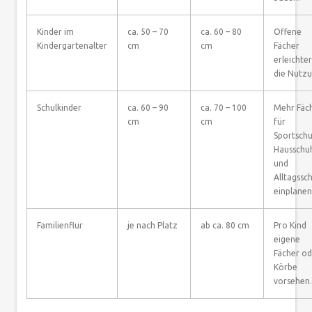
Kinder im
ca. 50 – 70
ca. 60 – 80
Offene
Kindergartenalter
cm
cm
Fächer
erleichte
die Nutzu
Schulkinder
ca. 60 – 90
ca. 70 – 100
Mehr Fäc
cm
cm
für
Sportschu
Hausschu
und
Alltagssc
einplanen
Familienflur
je nach Platz
ab ca. 80 cm
Pro Kind
eigene
Fächer od
Körbe
vorsehen.