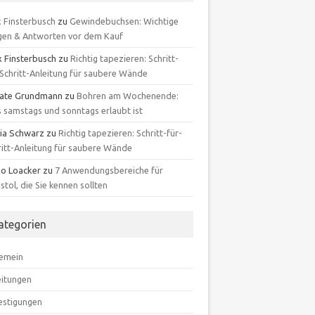
x Finsterbusch
zu
Gewindebuchsen: Wichtige
gen & Antworten vor dem Kauf
x Finsterbusch
zu
Richtig tapezieren: Schritt-
-Schritt-Anleitung für saubere Wände
ate Grundmann
zu
Bohren am Wochenende:
 samstags und sonntags erlaubt ist
ia Schwarz
zu
Richtig tapezieren: Schritt-für-
ritt-Anleitung für saubere Wände
o Loacker
zu
7 Anwendungsbereiche für
istol, die Sie kennen sollten
ategorien
gemein
eitungen
estigungen