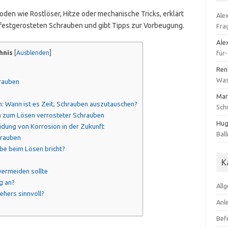
oden wie Rostlöser, Hitze oder mechanische Tricks, erklärt
Ale
festgerosteten Schrauben und gibt Tipps zur Vorbeugung.
Fra
Ale
hnis
[
Ausblenden
]
für
Ren
Was
rauben
Mar
n: Wann ist es Zeit, Schrauben auszutauschen?
Sch
n zum Lösen verrosteter Schrauben
Hug
idung von Korrosion in der Zukunft
Ball
hrauben
be beim Lösen bricht?
K
ermeiden sollte
g an?
All
ehers sinnvoll?
Anl
Bef