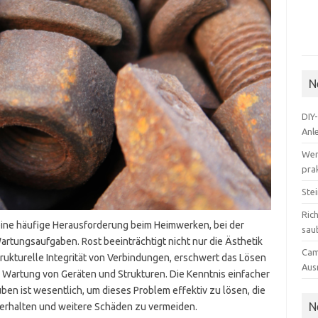
N
DIY
Anl
Wer
pra
Ste
Rich
eine häufige Herausforderung beim Heimwerken, bei der
sau
rtungsaufgaben. Rost beeinträchtigt nicht nur die Ästhetik
Cam
rukturelle Integrität von Verbindungen, erschwert das Lösen
Aus
 Wartung von Geräten und Strukturen. Die Kenntnis einfacher
en ist wesentlich, um dieses Problem effektiv zu lösen, die
N
 erhalten und weitere Schäden zu vermeiden.